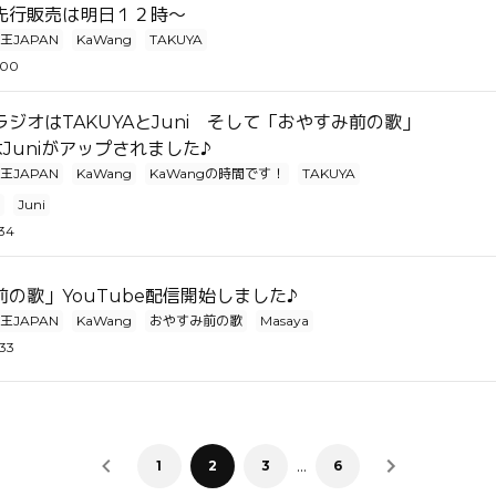
先行販売は明日１２時～
王JAPAN
KaWang
TAKUYA
:00
ジオはTAKUYAとJuni そして「おやすみ前の歌」
eはJuniがアップされました♪
王JAPAN
KaWang
KaWangの時間です！
TAKUYA
Juni
:34
の歌」YouTube配信開始しました♪
王JAPAN
KaWang
おやすみ前の歌
Masaya
:33
…
1
2
3
6