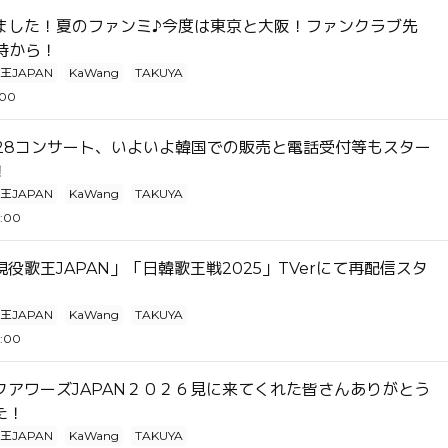
ました！夏のファンミ♪今度は東京と大阪！ファンクラブ先
時から！
王JAPAN
KaWang
TAKUYA
:00
7/28コンサート、いよいよ韓国での販売と電話受付等もスター
！
王JAPAN
KaWang
TAKUYA
9:00
役歌王JAPAN」「日韓歌王戦2025」TVerにて再配信スタ
王JAPAN
KaWang
TAKUYA
8:00
クアワーズJAPAN２０２６見に来てくれた皆さんありがとう
た！
王JAPAN
KaWang
TAKUYA