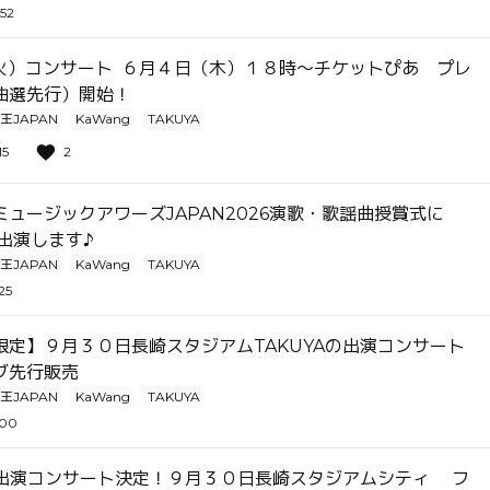
:52
（火）コンサート ６月４日（木）１８時～チケットぴあ プレ
抽選先行）開始！
王JAPAN
KaWang
TAKUYA
15
2
ュージックアワーズJAPAN2026演歌・歌謡曲授賞式に
が出演します♪
王JAPAN
KaWang
TAKUYA
25
限定】９月３０日長崎スタジアムTAKUYAの出演コンサート
ブ先行販売
王JAPAN
KaWang
TAKUYA
:00
Aの出演コンサート決定！９月３０日長崎スタジアムシティ フ