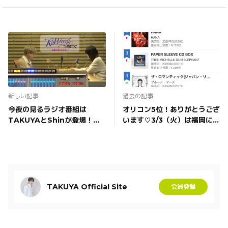
新しい記事
過去の記事
今夜の見るラジオ番組は
オリコン5位！ありがとうござ
TAKUYAとShinが登場！よ
います♡3/3（火）は福岡に行
る10時半～BS日テレ
きますよ～♪
TAKUYA Official Site
会員登録