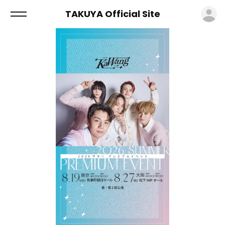
ロ
TAKUYA Official Site