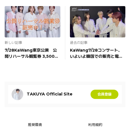
新しい記事
過去の記事
7/28KaWang東京公演 公
KaWang7/28コンサート、
開リハーサル観覧券 3,500円
いよいよ韓国での販売と電話
販売中！ ※撮影可(一部パー
受付等もスタート！先着順！
ト)・お見送り付き
TAKUYA Official Site
会員登録
推奨環境
利用規約