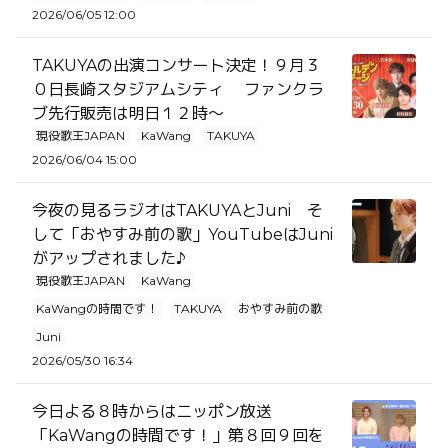
2026/06/05 12:00
TAKUYAの出演コンサート決定！９月３
０日長崎スタジアムシティ ファンクラ
ブ先行販売は明日１２時～
現役歌王JAPAN
KaWang
TAKUYA
2026/06/04 15:00
今夜の見るラジオはTAKUYAとJuni そ
して「おやすみ前の歌」YouTubeはJuni
がアップされました♪
現役歌王JAPAN
KaWang
KaWangの時間です！
TAKUYA
おやすみ前の歌
Juni
2026/05/30 16:34
今日よる８時からはニッポン放送
「KaWangの時間です！」第８回９回を