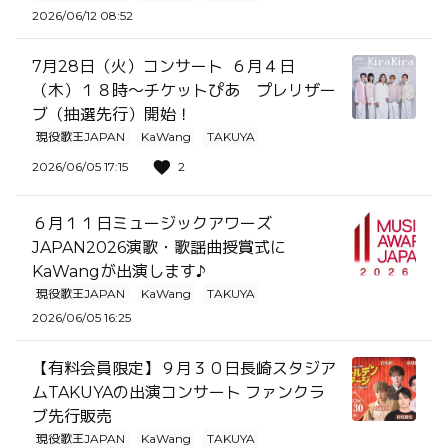
2026/06/12 08:52
7月28日（火）コンサート ６月４日
（木）１８時～チケットぴあ プレリザー
ブ（抽選先行）開始！
現役歌王JAPAN
KaWang
TAKUYA
2026/06/05 17:15
2
６月１１日ミュージックアワーズ
JAPAN2026演歌・歌謡曲授賞式に
KaWangが出演します♪
現役歌王JAPAN
KaWang
TAKUYA
2026/06/05 16:25
【有料会員限定】９月３０日長崎スタジア
ムTAKUYAの出演コンサート ファンクラ
ブ先行販売
現役歌王JAPAN
KaWang
TAKUYA