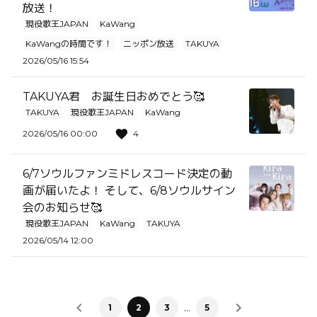
放送！
現役歌王JAPAN
KaWang
KaWangの時間です！
ニッポン放送
TAKUYA
2026/05/16 15:54
TAKUYA君 お誕生日おめでとう🥰
TAKUYA
現役歌王JAPAN
KaWang
2026/05/16 00:00
4
6/7ソウルファンミドレスコード決定の動
画が届いたよ！ そして、6/8ソウルサイン
会のお知らせ🥰
現役歌王JAPAN
KaWang
TAKUYA
2026/05/14 12:00
…
1
2
3
5