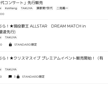
世代コンサート」先行販売
N
KaWang
TAKUYA
演歌第7世代
二見颯一
:00
！★現役歌王 ALLSTAR DREAM MATCH in
C最速先行)
N
TAKUYA
00
STANDARD限定
ちら！★クリスマスイブ プレミアムイベント販売開始！（有
）
N
TAKUYA
00
3
STANDARD限定